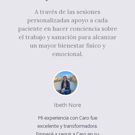
A través de las sesiones
personalizadas apoyo a cada
paciente en hacer conciencia sobre
el trabajo y sanación para alcanzar
un mayor bienestar fisíco y
emocional.
Ibeth Nore
Mar
Caro por
Mi experiencia con Caro fue
Mi caro 
varios
excelente y transformadora.
primera 
entes
Empecé a seguir a Caro en su
sabes