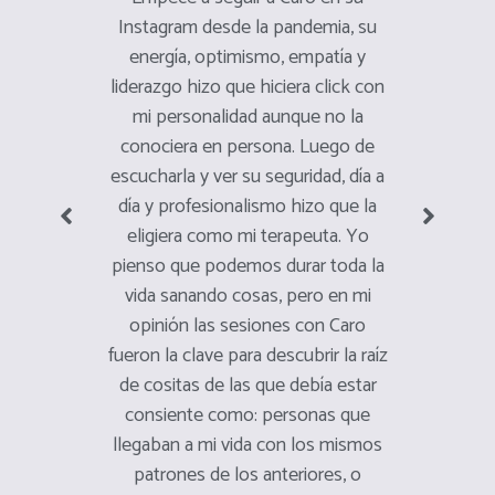
sica y
Instagram desde la pandemia, su
contigo
ona muy
energía, optimismo, empatía y
eres un 
 sesiones
liderazgo hizo que hiciera click con
que est
 apoyo de
mi personalidad aunque no la
n ayudado
conociera en persona. Luego de
Comien
ngeles es
escucharla y ver su seguridad, día a
terapia
. Gracias
día y profesionalismo hizo que la
en donde
o en
eligiera como mi terapeuta. Yo
muchas c
.
pienso que podemos durar toda la
y no e
vida sanando cosas, pero en mi
Gracia
opinión las sesiones con Caro
can
fueron la clave para descubrir la raíz
aprende
de cositas de las que debía estar
estar 
consiente como: personas que
llegaban a mi vida con los mismos
patrones de los anteriores, o
Hoy en