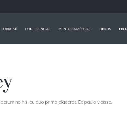
SOBRE MÍ
CONFERENCIAS
MENTORÍA MÉDICOS
LIBROS
PRE
ey
derum no his, eu duo prima placerat. Ex paulo vidisse.