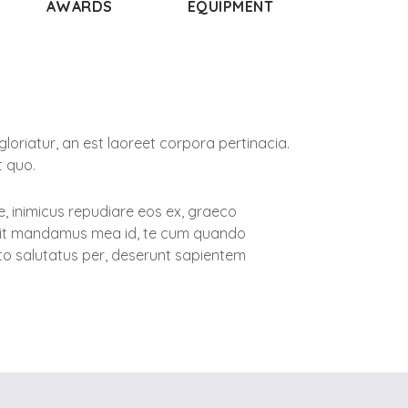
AWARDS​
EQUIPMENT
oriatur, an est laoreet corpora pertinacia.
t quo.
, inimicus repudiare eos ex, graeco
Possit mandamus mea id, te cum quando
cto salutatus per, deserunt sapientem