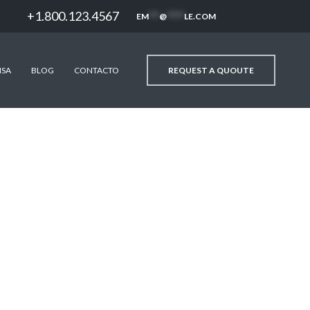
+1.800.123.4567
EM
***
@
*****
LE.COM
REQUEST A QUOUTE
NSA
BLOG
CONTACTO