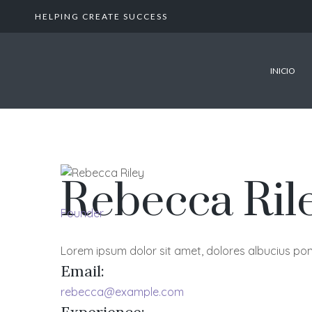
HELPING CREATE SUCCESS
INICIO
Rebecca Ril
Founder
Lorem ipsum dolor sit amet, dolores albucius pon
Email:
rebecca@example.com