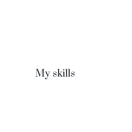
My skills
fffffff94
%
fffffff89
%