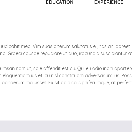
EDUCATION
EXPERIENCE
icabit mea. Vim suas alterum salutatus ei, has an laoreet gl
x no. Graeci causae repudiare ut duo, iracundia suscipiantur a
san nam ut, sale offendit est cu. Qui eu odio inani oportere
orum eloquentiam ius et, cu nisl constituam adversarium ius. 
t ponderum maluisset. Ex sit adipisci signiferumque, at perfe