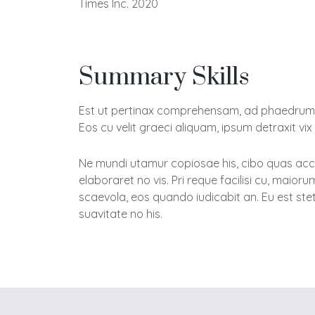
Times Inc. 2020
Summary Skills
Est ut pertinax comprehensam, ad phaedrum iud
Eos cu velit graeci aliquam, ipsum detraxit vi
Ne mundi utamur copiosae his, cibo quas accum
elaboraret no vis. Pri reque facilisi cu, mai
scaevola, eos quando iudicabit an. Eu est ste
suavitate no his.