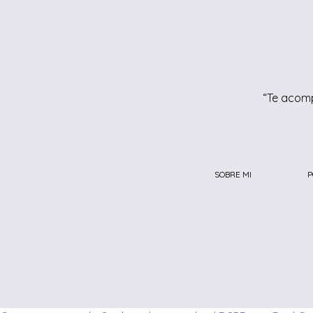
“Te acomp
SOBRE MI
P