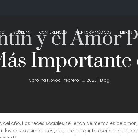
ntín y el Amor P
CIO
SOBRE MÍ
CONFERENCIAS
MENTORÍA MÉDICOS
LIBROS
Más Importante 
Carolina Novoa
febrero 13, 2025
Blog
del año. Las redes sociales se llenan de mensajes de amor, 
mo y los gestos simbólicos, hay una pregunta esencial que 