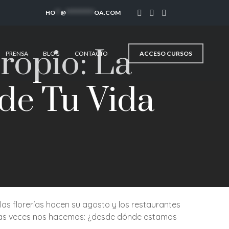
HO
**
@
***********
OA.COM
ropio: La
ACCESO CURSOS
PRENSA
BLOG
CONTACTO
de Tu Vida
las florerías hacen su agosto y los restaurantes
pocas veces nos hacemos: ¿desde dónde estamos