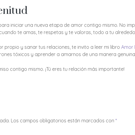
enitud
para iniciar una nueva etapa de amor contigo mismo. No impor
uando te amas, te respetas y te valoras, todo a tu alreded
 propio y sanar tus relaciones, te invito a leer mi libro
Amor 
trones tóxicos y aprender a amarnos de una manera genuina
omiso contigo mismo. ¡Tú eres tu relación más importante!
cada.
Los campos obligatorios están marcados con
*