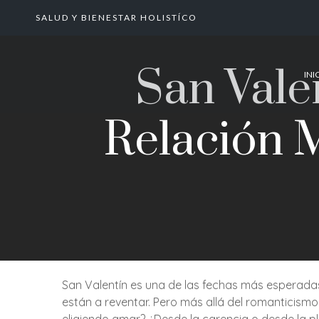
SALUD Y BIENESTAR HOLISTÍCO
San Vale
INI
Relación 
San Valentín es una de las fechas más esperadas 
están a reventar. Pero más allá del romanticis