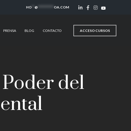
HO
**
@
***********
OA.COM
ACCESO CURSOS
PRENSA
BLOG
CONTACTO
 Poder del
ental