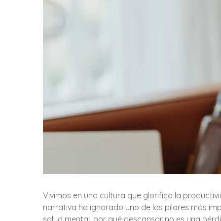
Vivimos en una cultura que glorifica la productiv
narrativa ha ignorado uno de los pilares más im
salud mental, por qué descansar no es una pérd