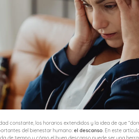
idad constante, los horarios extendidos y la idea de que “dor
portantes del bienestar humano:
el descanso
. En este artícu
ida de tiempo y cómo el buen descanso puede ser una herra