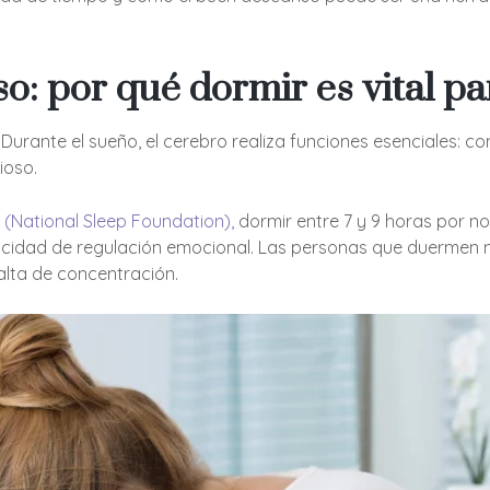
nso: por qué dormir es vital p
 Durante el sueño, el cerebro realiza funciones esenciales: c
ioso.
(National Sleep Foundation),
dormir entre 7 y 9 horas por no
pacidad de regulación emocional. Las personas que duermen 
 falta de concentración.